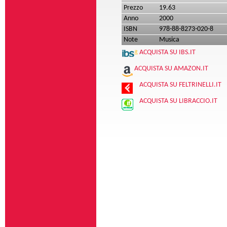
Prezzo
19.63
Anno
2000
ISBN
978-88-8273-020-8
Note
Musica
ACQUISTA SU IBS.IT
ACQUISTA SU AMAZON.IT
ACQUISTA SU FELTRINELLI.IT
ACQUISTA SU LIBRACCIO.IT