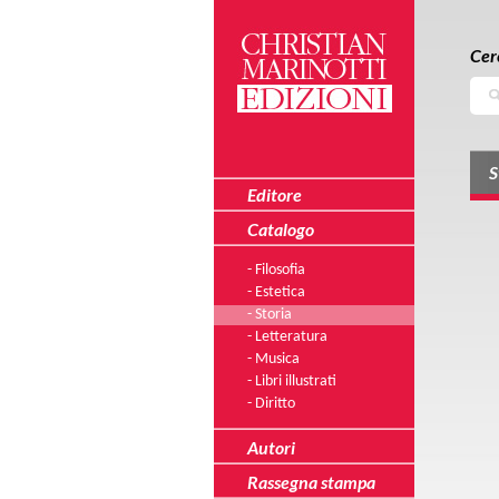
Salta al contenuto principale
Skip to navigation
Cer
Cerc
S
Editore
Catalogo
- Filosofia
- Estetica
- Storia
- Letteratura
- Musica
- Libri illustrati
- Diritto
Autori
Rassegna stampa