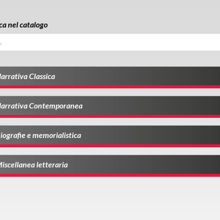
ca nel catalogo
a
arrativa Classica
arrativa Contemporanea
iografie e memorialistica
iscellanea letteraria