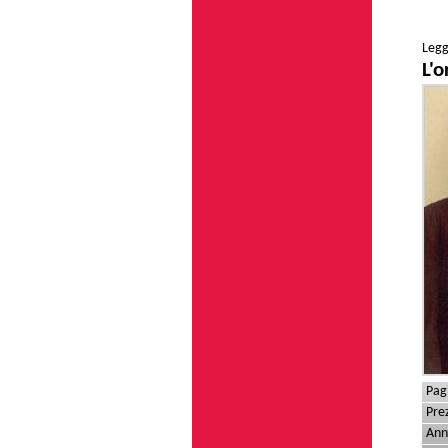
Legg
L'o
Pag
Pre
Ann