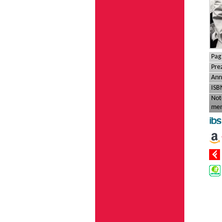
Pag
Pre
Ann
ISB
Not
mem