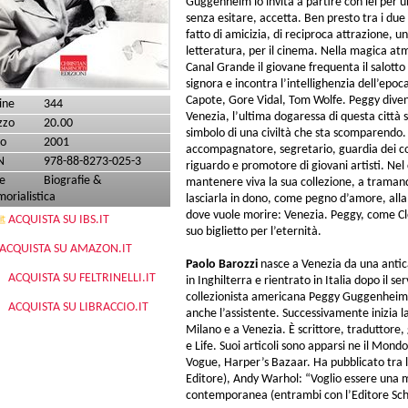
Guggenheim lo invita a partire con lei per u
senza esitare, accetta. Ben presto tra i due
fatto di amicizia, di reciproca attrazione, u
letteratura, per il cinema. Nella magica atm
Canal Grande il giovane frequenta il salott
signora e incontra l’intellighenzia dell’epo
Capote, Gore Vidal, Tom Wolfe. Peggy divent
ine
344
Venezia, l’ultima dogaressa di questa città 
zzo
20.00
simbolo di una civiltà che sta scomparendo.
o
2001
accompagnatore, segretario, guardia dei cor
N
978-88-8273-025-3
riguardo e promotore di giovani artisti. Ne
e
Biografie &
mantenere viva la sua collezione, a tramand
orialistica
lasciarla in dono, come pegno d’amore, alla 
dove vuole morire: Venezia. Peggy, come Cle
ACQUISTA SU IBS.IT
suo biglietto per l’eternità.
ACQUISTA SU AMAZON.IT
​Paolo Barozzi
nasce a Venezia da una antica 
ACQUISTA SU FELTRINELLI.IT
in Inghilterra e rientrato in Italia dopo il se
collezionista americana Peggy Guggenheim, 
ACQUISTA SU LIBRACCIO.IT
anche l’assistente. Successivamente inizia la 
Milano e a Venezia. È scrittore, traduttore,
e Life. Suoi articoli sono apparsi ne il Mon
Vogue, Harper’s Bazaar. Ha pubblicato tra l
Editore), Andy Warhol: “Voglio essere una m
contemporanea (entrambi con l’Editore Sche