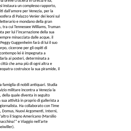
na breve crociera in Grecia e lui,
 si instaura un complesso rapporto,
niti dall’amore per Venezia, per la
osfera di Palazzo Venier dei leoni sul
o letterario e mondano della gran
ca, tra cui Tennessee Williams, Truman
a per lui l’incarnazione della sua
sempre minacciata dalle acque, il
 Peggy Guggenheim farà di lui il suo
po, cicerone per gli ospiti di
l contempo lei è impegnata a
arla ai posteri, determinata a
città che ama più di ogni altra e
opatra costruisce la sua piramide, il
famiglia di nobili antiquari. Studia
rvizio militare incontra a Venezia la
della quale diventa in seguito
sua attività in proprio di gallerista a
 giornalista. Ha collaborato con Time
do, Domus, Nuovi Argomenti, Interni,
’altro il Sogno Americano (Marsilio
acchina!” e Viaggio nell’arte
iwiller).