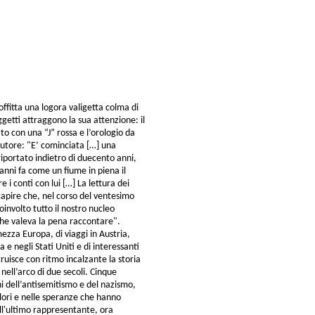
soffitta una logora valigetta colma di
getti attraggono la sua attenzione: il
o con una “J” rossa e l’orologio da
Autore: "E’ cominciata […] una
iportato indietro di duecento anni,
anni fa come un fiume in piena il
 i conti con lui […] La lettura dei
 capire che, nel corso del ventesimo
oinvolto tutto il nostro nucleo
che valeva la pena raccontare".
mezza Europa, di viaggi in Austria,
 e negli Stati Uniti e di interessanti
truisce con ritmo incalzante la storia
ell’arco di due secoli. Cinque
ini dell’antisemitismo e del nazismo,
olori e nelle speranze che hanno
ell'ultimo rappresentante, ora