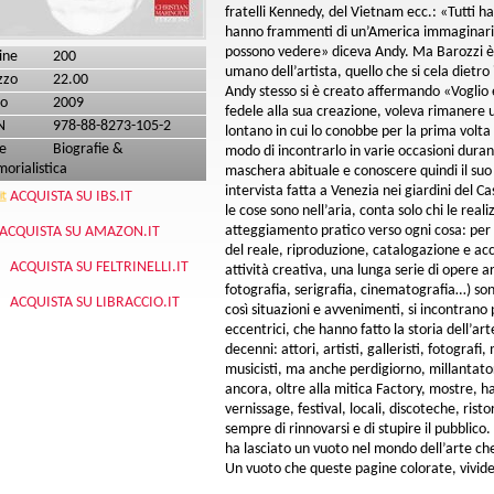
fratelli Kennedy, del Vietnam ecc.: «Tutti h
hanno frammenti di un’America immaginari
possono vedere» diceva Andy. Ma Barozzi è i
ine
200
umano dell’artista, quello che si cela dietr
zzo
22.00
Andy stesso si è creato affermando «Voglio
o
2009
fedele alla sua creazione, voleva rimanere 
N
978-88-8273-105-2
lontano in cui lo conobbe per la prima volta
e
Biografie &
modo di incontrarlo in varie occasioni duran
orialistica
maschera abituale e conoscere quindi il suo
intervista fatta a Venezia nei giardini del C
ACQUISTA SU IBS.IT
le cose sono nell’aria, conta solo chi le reali
atteggiamento pratico verso ogni cosa: per
ACQUISTA SU AMAZON.IT
del reale, riproduzione, catalogazione e ac
ACQUISTA SU FELTRINELLI.IT
attività creativa, una lunga serie di opere art
fotografia, serigrafia, cinematografia…) son
ACQUISTA SU LIBRACCIO.IT
così situazioni e avvenimenti, si incontrano 
eccentrici, che hanno fatto la storia dell’ar
decenni: attori, artisti, galleristi, fotografi, m
musicisti, ma anche perdigiorno, millantatori,
ancora, oltre alla mitica Factory, mostre, h
vernissage, festival, locali, discoteche, rist
sempre di rinnovarsi e di stupire il pubblic
ha lasciato un vuoto nel mondo dell’arte che
Un vuoto che queste pagine colorate, vivide