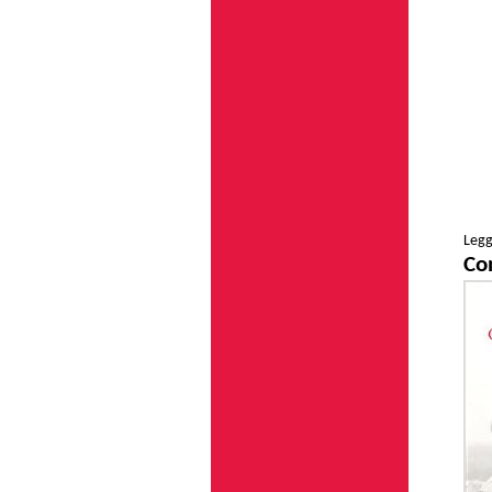
Legg
Co