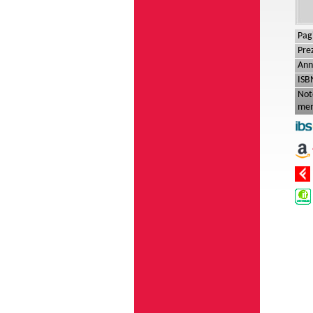
Pag
Pre
Ann
ISB
Not
mem