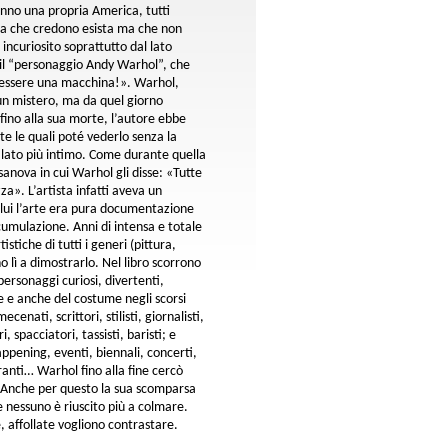
anno una propria America, tutti
a che credono esista ma che non
ncuriosito soprattutto dal lato
o il “personaggio Andy Warhol”, che
 essere una macchina!». Warhol,
un mistero, ma da quel giorno
 fino alla sua morte, l’autore ebbe
te le quali poté vederlo senza la
 lato più intimo. Come durante quella
asanova in cui Warhol gli disse: «Tutte
zza». L’artista infatti aveva un
 lui l’arte era pura documentazione
cumulazione. Anni di intensa e totale
istiche di tutti i generi (pittura,
o lì a dimostrarlo. Nel libro scorrono
personaggi curiosi, divertenti,
te e anche del costume negli scorsi
ecenati, scrittori, stilisti, giornalisti,
 spacciatori, tassisti, baristi; e
appening, eventi, biennali, concerti,
oranti… Warhol fino alla fine cercò
o. Anche per questo la sua scomparsa
 nessuno è riuscito più a colmare.
, affollate vogliono contrastare.