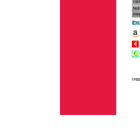
ISB
Not
mem
Legg
Via A. da Giuss