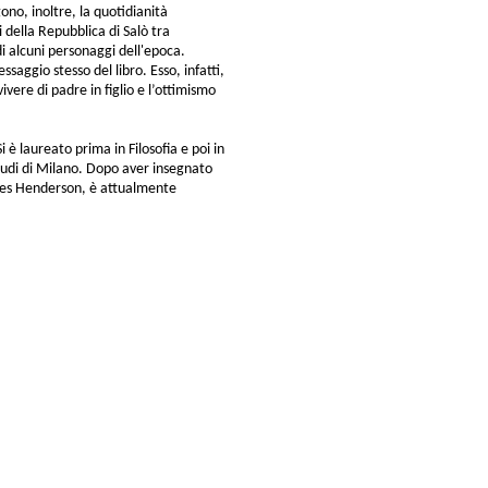
no, inoltre, la quotidianità
i della Repubblica di Salò tra
 di alcuni personaggi dell'epoca.
ssaggio stesso del libro. Esso, infatti,
ivere di padre in figlio e l’ottimismo
 è laureato prima in Filosofia e poi in
Studi di Milano. Dopo aver insegnato
James Henderson, è attualmente
i@marinotti.com