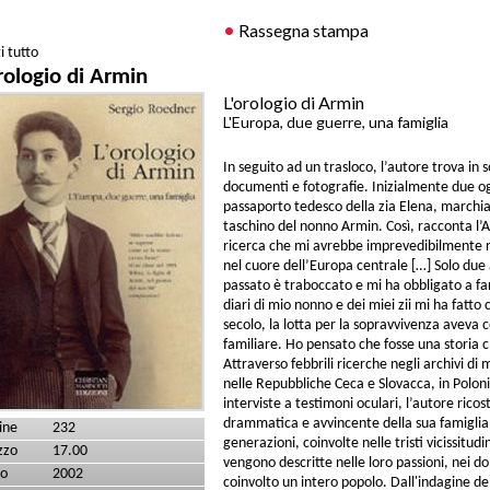
Rassegna stampa
i tutto
su Con Peggy Guggenheim
rologio di Armin
L'orologio di Armin
L'Europa, due guerre, una famiglia
In seguito ad un trasloco, l’autore trova in 
documenti e fotografie. Inizialmente due og
passaporto tedesco della zia Elena, marchiat
taschino del nonno Armin. Così, racconta l’
ricerca che mi avrebbe imprevedibilmente r
nel cuore dell’Europa centrale […] Solo due 
passato è traboccato e mi ha obbligato a fare
diari di mio nonno e dei miei zii mi ha fatto
secolo, la lotta per la sopravvivenza aveva c
familiare. Ho pensato che fosse una storia 
Attraverso febbrili ricerche negli archivi di 
nelle Repubbliche Ceca e Slovacca, in Polonia
interviste a testimoni oculari, l’autore ricos
drammatica e avvincente della sua famiglia n
ine
232
generazioni, coinvolte nelle tristi vicissitud
zzo
17.00
vengono descritte nelle loro passioni, nei d
o
2002
coinvolto un intero popolo. Dall'indagine d