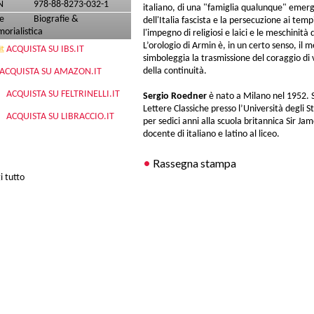
N
978-88-8273-032-1
italiano, di una "famiglia qualunque" emergo
e
Biografie &
dell'Italia fascista e la persecuzione ai temp
orialistica
l'impegno di religiosi e laici e le meschinità
L’orologio di Armin è, in un certo senso, il me
ACQUISTA SU IBS.IT
simboleggia la trasmissione del coraggio di v
della continuità.
ACQUISTA SU AMAZON.IT
ACQUISTA SU FELTRINELLI.IT
​Sergio Roedner
è nato a Milano nel 1952. Si
Lettere Classiche presso l’Università degli 
ACQUISTA SU LIBRACCIO.IT
per sedici anni alla scuola britannica Sir 
docente di italiano e latino al liceo.
Rassegna stampa
i tutto
su L'orologio di Armin
ano,8 - Milano - Italy - P.IVA 12301100157 - Tel. +39 02 4813434 - email:
edizion