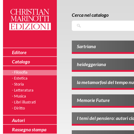
Salta al contenuto principale
Skip to navigation
Cerca nel catalogo
Cerca
Sartriana
Editore
Catalogo
heideggeriana
- Filosofia
- Estetica
la metamorfosi del tempo n
- Storia
- Letteratura
- Musica
Memorie Future
- Libri illustrati
- Diritto
I temi del pensiero: autori cla
Autori
Rassegna stampa