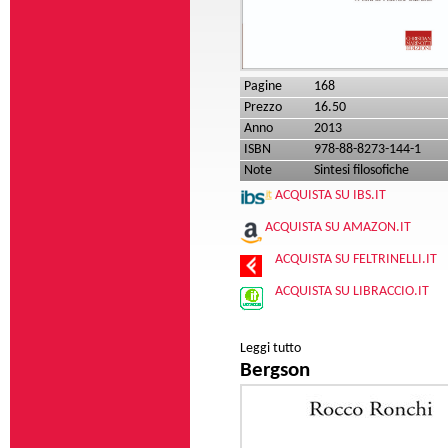
Pagine
168
Prezzo
16.50
Anno
2013
ISBN
978-88-8273-144-1
Note
Sintesi filosofiche
ACQUISTA SU IBS.IT
ACQUISTA SU AMAZON.IT
ACQUISTA SU FELTRINELLI.IT
ACQUISTA SU LIBRACCIO.IT
Leggi tutto
su Simone de Beauvoir
Bergson