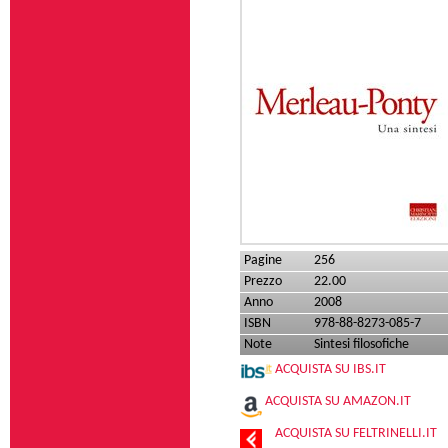
Pagine
256
Prezzo
22.00
Anno
2008
ISBN
978-88-8273-085-7
Note
Sintesi filosofiche
ACQUISTA SU IBS.IT
ACQUISTA SU AMAZON.IT
ACQUISTA SU FELTRINELLI.IT