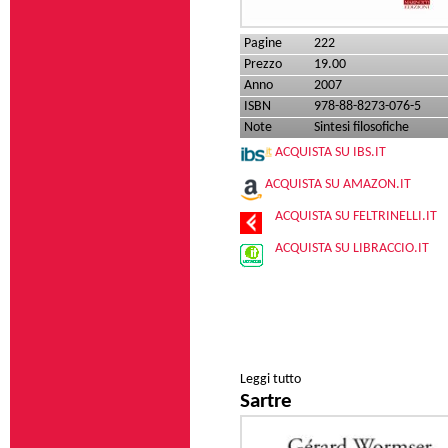
Pagine
222
Prezzo
19.00
Anno
2007
ISBN
978-88-8273-076-5
Note
Sintesi filosofiche
ACQUISTA SU IBS.IT
ACQUISTA SU AMAZON.IT
ACQUISTA SU FELTRINELLI.IT
ACQUISTA SU LIBRACCIO.IT
Leggi tutto
su Bataille
Sartre