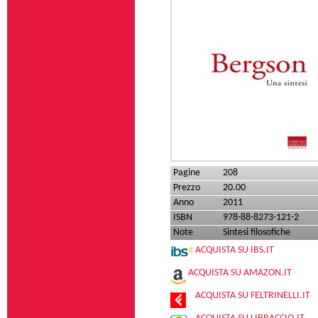
Pagine
208
Prezzo
20.00
Anno
2011
ISBN
978-88-8273-121-2
Note
Sintesi filosofiche
ACQUISTA SU IBS.IT
ACQUISTA SU AMAZON.IT
ACQUISTA SU FELTRINELLI.IT