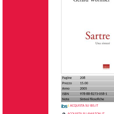
Pagine
208
Prezzo
15.00
Anno
2005
ISBN
978-88-8273-058-1
Note
Sintesi filosofiche
ACQUISTA SU IBS.IT
ACQUISTA SU AMAZON.IT