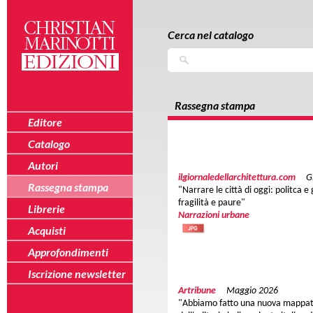
Salta al contenuto principale
Skip to navigation
Cerca nel catalogo
Cerca
Rassegna stampa
Editore
Catalogo
Autori
ilgiornaledellarchitettura.com
G
Rassegna stampa
"Narrare le città di oggi: politca e
fragilità e paure"
Librerie
Narrazioni urbane
Acquisti
Approfondimenti
Iscrizione newsletter
Artribune
Maggio 2026
"Abbiamo fatto una nuova mappa