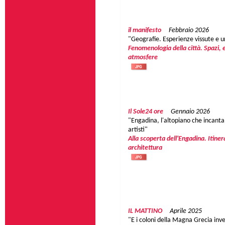
il manifesto
Febbraio 2026
"Geografie. Esperienze vissute e 
Fenomenologia della città. Spazi, 
atmosfere
Il Sole24 ore
Gennaio 2026
"Engadina, l'altopiano che incanta 
artisti"
Alla scoperta dell'Engadina. Itiner
architettura
IL MATTINO
Aprile 2025
"E i coloni della Magna Grecia inv