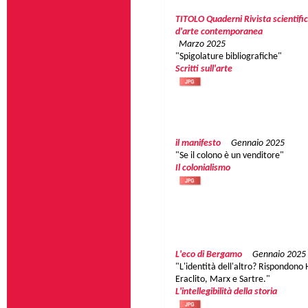
TITOLO Quaderni Rivista scientific
d'arte contemporanea
Marzo 2025
"Spigolature bibliografiche"
Scritti sull'arte
il manifesto
Gennaio 2025
"Se il colono è un venditore"
Il colonialismo
L'eco di Bergamo
Gennaio 2025
"L'identità dell'altro? Rispondono 
Eraclito, Marx e Sartre."
L'intellegibilità della storia