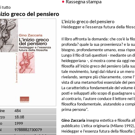
Rassegna stampa
i tutto
su Progresso e Catastrofe
nizio greco del pensiero
L'inizio greco del pensiero
Heidegger e l’essenza futura della filos
Il libro affronta la domanda: che cos’è la fil
profonda? quale la sua provenienza? e la su
bisogno, profondamente umano, essa rispon
Lungo il filo di tali questioni - mediante un
heideggeriana -, si mostra come sia oggi nec
filosofia all’inizio greco del pensiero (alla su
tale movimento, lungi dal ridursi a un mero ri
rivelando, sempre più chiaramente, come l’
vista di una metamorfosi essenziale del pen
La caratteristica fondamentale del volume è
posti e sviluppati allo scopo di guadagnare un
al contrario, l’autore conduce il lettore ne
filosofica fondamentale, aiutandolo a comp
prima persona”.
ine
484
zzo
18.08
Gino Zaccaria
insegna estetica e filosofia a
o
1999
pubblicato: L’etica originaria (Milano 1992),
N
9788882730079
Heidegger e l’essenza futura della filosofia 