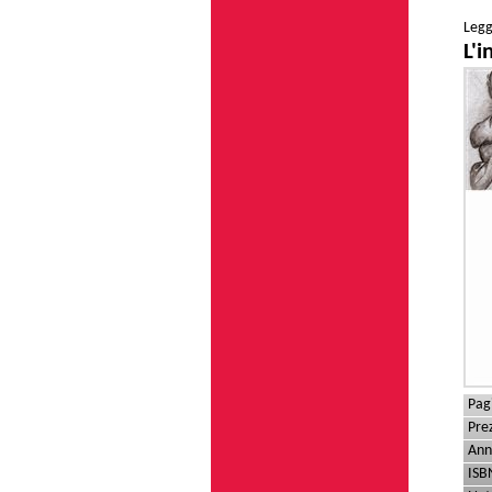
Legg
L'i
Pag
Pre
Ann
ISB