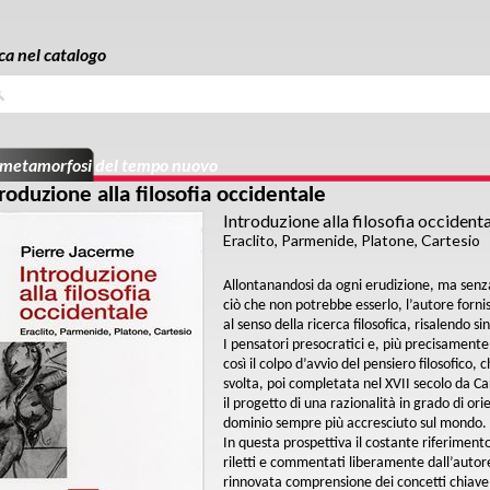
ca nel catalogo
a
 metamorfosi del tempo nuovo
roduzione alla filosofia occidentale
Introduzione alla filosofia occident
Eraclito, Parmenide, Platone, Cartesio
Allontanandosi da ogni erudizione, ma sen
ciò che non potrebbe esserlo, l’autore forn
al senso della ricerca filosofica, risalendo si
I pensatori presocratici e, più precisamente
così il colpo d’avvio del pensiero filosofico
svolta, poi completata nel XVII secolo da C
il progetto di una razionalità in grado di 
dominio sempre più accresciuto sul mondo.
In questa prospettiva il costante riferimento
riletti e commentati liberamente dall’autor
rinnovata comprensione dei concetti chiave