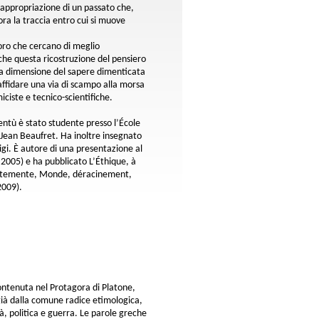
riappropriazione di un passato che,
ra la traccia entro cui si muove
loro che cercano di meglio
che questa ricostruzione del pensiero
lla dimensione del sapere dimenticata
 affidare una via di scampo alla morsa
ciste e tecnico-scientifiche.
oventù è stato studente presso l’École
 Jean Beaufret. Ha inoltre insegnato
igi. È autore di una presentazione al
 2005) e ha pubblicato L’Éthique, à
centemente, Monde, déracinement,
2009).
identale
ontenuta nel Protagora di Platone,
 già dalla comune radice etimologica,
ttà, politica e guerra. Le parole greche