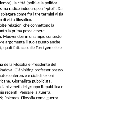
os), la città (polis) e la politica
desima radice indoeuropea "-ptol". Da
 spiegare come fra i tre termini vi sia
di vista filosofico.
olte relazioni che connettono la
unto la prima possa essere
da. Muovendosi in un ampio contesto
utore argomenta il suo assunto anche
i, quali l’attacco alle Torri gemelle e
ia della Filosofia e Presidente del
i Padova. Già visiting professor presso
uto conferenze e cicli di lezioni
cane. Giornalista pubblicista,
tidiani veneti del gruppo Repubblica e
 più recenti: Pensare la guerra.
999; Polemos. Filosofia come guerra,