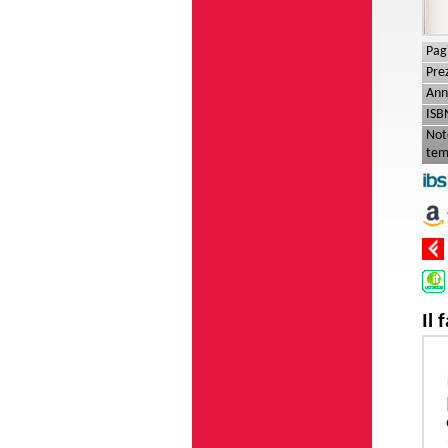
Pag
Pre
Ann
ISB
Not
tem
Il