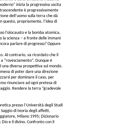
moderno” inizia la progressiva uscita
a trascendente è progressivamente
ione dell’uomo sulla terra che dà
In questo, propriamente, l’idea di
so l’olocausto e la bomba atomica,
no la scienza – a fronte delle immani
ancora parlare di progresso? Oppure
. Al contrario, va ricordato che il
, a “rovesciamento”. Dunque è
i una diversa prospettiva sul mondo.
meva di poter dare una direzione
ezzarsi per dominare il caso, per
amo rinunciare ad ogni pretesa di
viaggio. Rendere la terra “gradevole
eoretica presso l’Università degli Studi
. Saggio di teoria degli affetti,
Saggiatore, Milano 1995; Dizionario
; Dio e il divino. Confronto con il