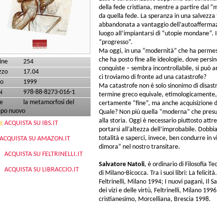
della fede cristiana, mentre a partire dal “
da quella fede. La speranza in una salvezz
abbandonata a vantaggio dell’autoaffermaz
luogo all’impiantarsi di “utopie mondane”. 
“progresso”.
Ma oggi, in una “modernità” che ha permes
che ha posto fine alle ideologie, dove persi
ine
254
conquiste – sembra incontrollabile, si può 
zzo
17.04
ci troviamo di fronte ad una catastrofe?
o
1999
Ma catastrofe non è solo sinonimo di disastro
N
978-88-8273-016-1
termine greco equivale, etimologicamente
e
la metamorfosi del
certamente “fine”, ma anche acquisizione d
po nuovo
Quale? Non più quella “moderna” che presu
alla storia. Oggi è necessario piuttosto attr
ACQUISTA SU IBS.IT
portarsi all’altezza dell’improbabile. Dobbi
totalità e saperci, invece, ben condurre in 
ACQUISTA SU AMAZON.IT
dimora” nel nostro transitare.
ACQUISTA SU FELTRINELLI.IT
Salvatore Natoli
, è ordinario di Filosofia T
ACQUISTA SU LIBRACCIO.IT
di Milano-Bicocca. Tra i suoi libri: La felicità
Feltrinelli, Milano 1994; I nuovi pagani, Il 
dei vizi e delle virtù, Feltrinelli, Milano 1996
cristianesimo, Morcelliana, Brescia 1998.