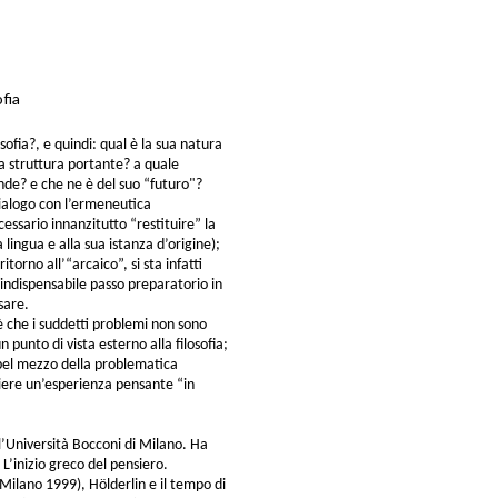
ofia
osofia?, e quindi: qual è la sua natura
a struttura portante? a quale
de? e che ne è del suo “futuro"?
 dialogo con l’ermeneutica
essario innanzitutto “restituire” la
a lingua e alla sua istanza d’origine);
torno all’“arcaico”, si sta infatti
indispensabile passo preparatorio in
sare.
 che i suddetti problemi non sono
 punto di vista esterno alla filosofia;
l bel mezzo della problematica
iere un’esperienza pensante “in
ll’Università Bocconi di Milano. Ha
 L’inizio greco del pensiero.
(Milano 1999), Hölderlin e il tempo di