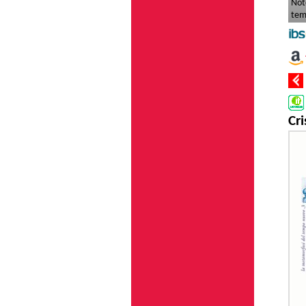
Not
tem
Cri