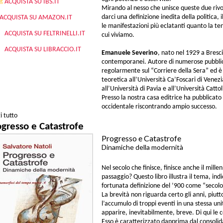
ACQUISTA SU IBS.IT
Mirando al nesso che unisce queste due rivo
darci una definizione inedita della politica,
ACQUISTA SU AMAZON.IT
le manifestazioni più eclatanti quanto la t
ACQUISTA SU FELTRINELLI.IT
cui viviamo.
ACQUISTA SU LIBRACCIO.IT
Emanuele Severino
, nato nel 1929 a Bresc
contemporanei. Autore di numerose pubblicaz
regolarmente sul “Corriere della Sera” ed è 
teoretica all’Università Ca’Foscari di Venez
all’Università di Pavia e all’Università Catto
Presso la nostra casa editrice ha pubblicato n
occidentale riscontrando ampio successo.
i tutto
su Lezioni sulla politica
ogresso e Catastrofe
Progresso e Catastrofe
Dinamiche della modernità
Nel secolo che finisce, finisce anche il millen
passaggio? Questo libro illustra il tema, ind
fortunata definizione del ’900 come “secolo
La brevità non riguarda certo gli anni, piut
l’accumulo di troppi eventi in una stessa un
apparire, inevitabilmente, breve. Di qui le c
Esso è caratterizzato dapprima dal consoli