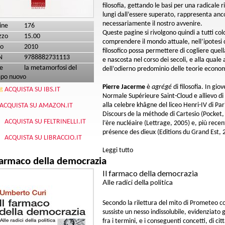
filosofia, gettando le basi per una radicale 
lungi dall’essere superato, rappresenta anco
necessariamente il nostro avvenire.
ine
176
Queste pagine si rivolgono quindi a tutti co
zzo
15.00
comprendere il mondo attuale, nell’ipotesi 
o
2010
filosofico possa permettere di cogliere que
N
9788882731113
e nascosta nel corso dei secoli, e alla quale
e
la metamorfosi del
dell’odierno predominio delle teorie economi
po nuovo
Pierre Jacerme
è
agrégé
di filosofia. In gi
ACQUISTA SU IBS.IT
Normale Supérieure Saint-Cloud e allievo di
alla celebre khâgne del liceo Henri-IV di Par
ACQUISTA SU AMAZON.IT
Discours de la méthode di Cartesio (Pocket,
ACQUISTA SU FELTRINELLI.IT
l’ère nucléaire (Lettrage, 2005) e, più re
présence des dieux (Editions du Grand Est, 
ACQUISTA SU LIBRACCIO.IT
Leggi tutto
su Introduzione alla filosofia occ
 farmaco della democrazia
Il farmaco della democrazia
Alle radici della politica
Secondo la rilettura del mito di Prometeo c
sussiste un nesso indissolubile, evidenziato
fra i termini, e i conseguenti concetti, di ci