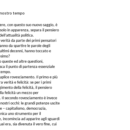
l nostro tempo
ere, con questo suo nuovo saggio, è
 solo in apparenza, separa il pensiero
dell’attualità politica.
 verità da parte dei primi pensatori
anno da spartire le parole degli
li ultimi decenni, hanno toccato e
esimo?
o queste ed altre questioni,
sca il punto di partenza essenziale
 tempo.
n duplice rovesciamento. Il primo e più
 verità e felicità: se per i primi
gimento della felicità, il pensiero
lla felicità un mezzo per
e. Il secondo rovesciamento è invece
nostri occhi: le grandi potenze uscite
ale – capitalismo, democrazia,
cnica uno strumento per il
, incomincia ad apparire agli sguardi
 era, sia divenuta il vero fine, cui