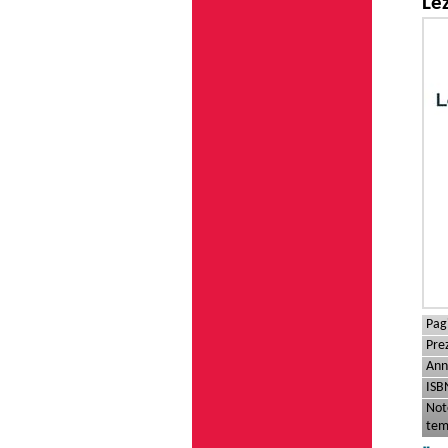
Lez
Pag
Pre
Ann
ISB
Not
tem