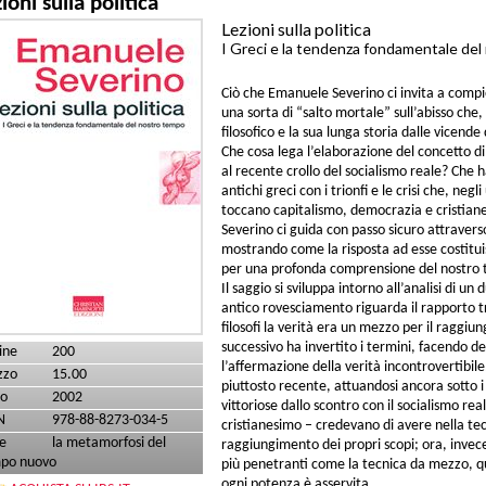
ioni sulla politica
Lezioni sulla politica
I Greci e la tendenza fondamentale de
Ciò che Emanuele Severino ci invita a compi
una sorta di “salto mortale” sull’abisso che,
filosofico e la sua lunga storia dalle vicende 
Che cosa lega l’elaborazione del concetto di
al recente crollo del socialismo reale? Che h
antichi greci con i trionfi e le crisi che, neg
toccano capitalismo, democrazia e cristian
Severino ci guida con passo sicuro attravers
mostrando come la risposta ad esse costitui
per una profonda comprensione del nostro
Il saggio si sviluppa intorno all’analisi di u
antico rovesciamento riguarda il rapporto tra
filosofi la verità era un mezzo per il raggiun
successivo ha invertito i termini, facendo de
ine
200
l’affermazione della verità incontrovertibil
zzo
15.00
piuttosto recente, attuandosi ancora sotto i 
o
2002
vittoriose dallo scontro con il socialismo re
N
978-88-8273-034-5
cristianesimo – credevano di avere nella te
e
la metamorfosi del
raggiungimento dei propri scopi; ora, invece
po nuovo
più penetranti come la tecnica da mezzo, qual
ogni potenza è asservita.