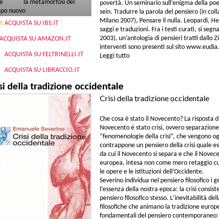
e
la metamorfosi del
povertà. Un seminario sull’enigma della po
po nuovo
sein. Tradurre la parola del pensiero (in co
Milano 2007), Pensare il nulla. Leopardi, H
ACQUISTA SU IBS.IT
saggi e traduzioni. Fra i testi curati, si segn
2003), un’antologia di pensieri tratti dallo 
ACQUISTA SU AMAZON.IT
interventi sono presenti sul sito www.eudia
ACQUISTA SU FELTRINELLI.IT
Leggi tutto
su L'inizio greco del pensiero
ACQUISTA SU LIBRACCIO.IT
si della tradizione occidentale
Crisi della tradizione occidentale
Che cosa è stato il Novecento? La risposta d
Novecento è stato crisi, ovvero separazione 
“fenomenologie della crisi”, che vengono og
contrappone un pensiero della crisi quale es
da cui il Novecento si separa e che il Novec
europea, intesa non come mero retaggio cul
le opere e le istituzioni dell’Occidente.
Severino individua nel pensiero filosofico i g
l’essenza della nostra epoca: la crisi consist
pensiero filosofico stesso. L’inevitabilità del
filosofiche che animano la tradizione europea
fondamentali del pensiero contemporaneo: L