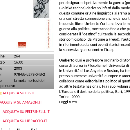
per designare rispettivamente la guerra (polem
(Politikè techne) derivano infatti dalla me
questa comune origine linguistica si arriva a
una così stretta connessione anche dal punto 
In questo libro, Umberto Curi, analizza le m
guerra alla politica, mostrando fino a che p
considerata il “destino” cui tende la secon
storico-filosofico (da Platone a Freud), l’a
in riferimento ad alcuni eventi storici recent
la successiva guerra contro l’Iraq.
ine
264
Umberto Curi
è professore ordinario di Stor
zzo
16.00
corso di laurea in Filosofia nell’Università d
o
2003
le Università di Los Angeles e Boston, ha ten
N
978-88-8273-048-2
presso numerose università europee e ameri
e
la metamorfosi del
collabora come editorialista politico ai quo
po nuovo
ad altre testate nazionali. Fra i suoi volumi
L’Europa e il destino della politica, Bari, 1
ACQUISTA SU IBS.IT
Torino, 2000.
Leggi tutto
su Il farmaco della democrazia
ACQUISTA SU AMAZON.IT
ACQUISTA SU FELTRINELLI.IT
ACQUISTA SU LIBRACCIO.IT