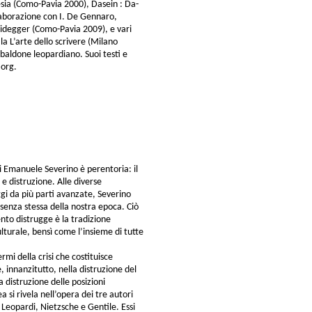
esia (Como-Pavia 2000), Dasein : Da-
llaborazione con I. De Gennaro,
eidegger (Como-Pavia 2009), e vari
ala L’arte dello scrivere (Milano
Zibaldone leopardiano. Suoi testi e
.org.
i Emanuele Severino è perentoria: il
e distruzione. Alle diverse
gi da più parti avanzate, Severino
senza stessa della nostra epoca. Ciò
ento distrugge è la tradizione
turale, bensì come l’insieme di tutte
ermi della crisi che costituisce
e, innanzitutto, nella distruzione del
la distruzione delle posizioni
 si rivela nell’opera dei tre autori
eopardi, Nietzsche e Gentile. Essi