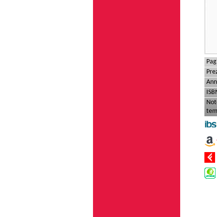
Pag
Pre
Ann
ISB
Not
tem