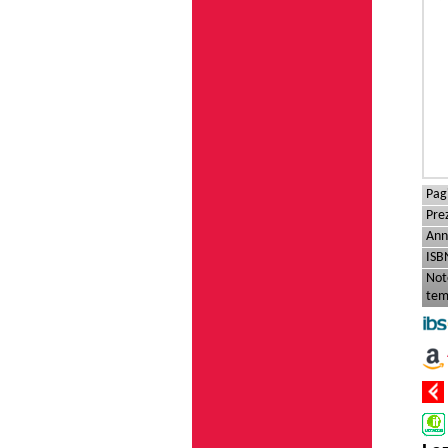
Pag
Pre
Ann
ISB
Not
tem