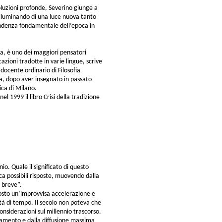
luzioni profonde, Severino giunge a
 illuminando di una luce nuova tanto
endenza fondamentale dell’epoca in
ia, è uno dei maggiori pensatori
ioni tradotte in varie lingue, scrive
docente ordinario di Filosofia
ia, dopo aver insegnato in passato
lica di Milano.
el 1999 il libro Crisi della tradizione
nio. Quale il significato di questo
ica possibili risposte, muovendo dalla
 breve”.
tosto un’improvvisa accelerazione e
ità di tempo. Il secolo non poteva che
onsiderazioni sul millennio trascorso.
damento e dalla diffusione massima