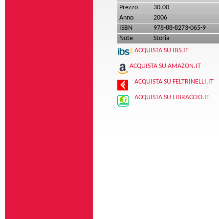
Prezzo
30.00
Anno
2006
ISBN
978-88-8273-065-9
Note
Storia
ACQUISTA SU IBS.IT
ACQUISTA SU AMAZON.IT
ACQUISTA SU FELTRINELLI.IT
ACQUISTA SU LIBRACCIO.IT